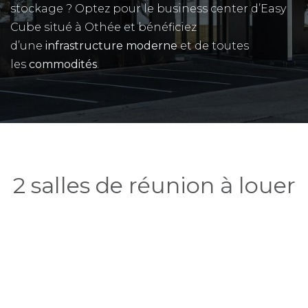
stockage ? Optez pour le business center d’Easy
Cube situé à Othée et bénéficiez
d’une
infrastructure moderne
et de toutes
les
commodités
.
2 salles de réunion à louer